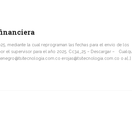
financiera
025, mediante la cual reprograman las fechas para el envío de los
 por el supervisor para el año 2025. Cc34_25 – Descargar – Cualqu
enegro@tsitecnología.com.co erojas@tsitecnologia.com.co o a[…]