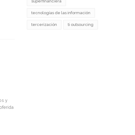
superfinanciera
tecnologías de las información
tercerización
ti outsourcing
os y
oferida