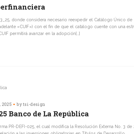
erfinanciera
13_25, donde considera necesario reexpedir el Catálogo Único de
adelante «CUIF») con el fin de que el catálogo cuente con una est
CUIF permitirá avanzar en la adopción[…]
, 2025
by
tsi-design
25 Banco de La República
rma PR-DEFI-025, el cual modifica la Resolución Externa No. 3 de
elación a las inversiones obligatorias en Títulos de Desarrollo