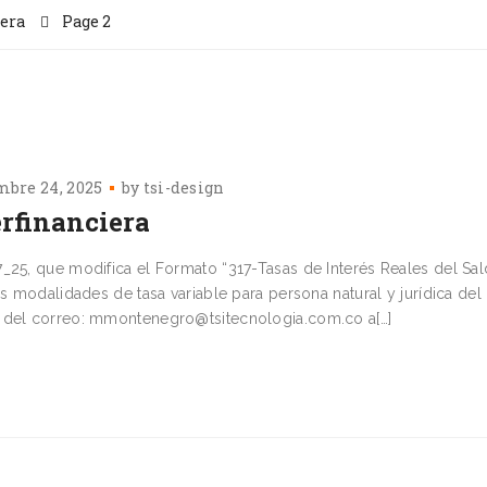
era
Page 2
mbre 24, 2025
by
tsi-design
rfinanciera
_25, que modifica el Formato “317-Tasas de Interés Reales del Sa
os modalidades de tasa variable para persona natural y jurídica del
s del correo: mmontenegro@tsitecnologia.com.co a[…]