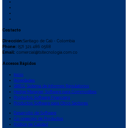
Contacto
Dirección:
Santiago de Cali - Colombia
Phone:
(57) 321 486 0568
Email:
comercial@tsitecnologia.com.co
Accesos Rápidos
Inicio
Novedades
SIREG, Sistema de Informes Regulatorios
Hedge Manager, Software para Commodities
Productos Software Financiero
Productos Software para Otros Sectores
Desarrollo de Software
Co-creación de Productos
Política de Calidad