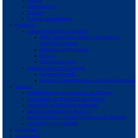
Historia
Certificaciones
Clientes
Políticas Empresariales
Productos
Software Financiero y Bancario
SIREG, Sistema de Informes Regulatorios
(Formatos Legales)
Portafolio de Inversiones
SIPCART
Otras aplicaciones
Software para Otros Sectores
Hedge Manager®
Formatos Superintendencia de Subsidio Familiar
Servicios
Implementación de Productos de Software
Co-creación de Productos de Software
Desarrollo de Software a la Medida
Servicios de Soporte y Apoyo TI
Mantenimiento a nuestras Soluciones de Software
Consultoría Especializada
Novedades
Contáctenos