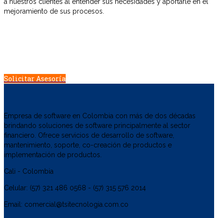
a nuestros clientes al entender sus necesidades y aportarle en el
mejoramiento de sus procesos.
Estamos disponibles para facilitar la operación
tecnológica de su empresa
Solicitar Asesoría
Empresa de software en Colombia con más de dos décadas
brindando soluciones de software principalmente al sector
financiero. Ofrece servicios de desarrollo de software,
mantenimiento, soporte, co-creación de productos e
implementación de productos.
Cali - Colombia
Celular: (57) 321 486 0568 - (57) 315 576 2014
Email: comercial@tsitecnologia.com.co