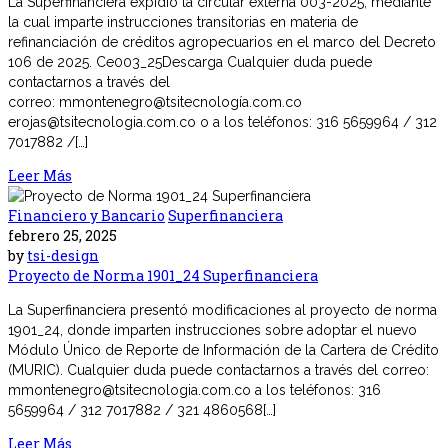
La Superfinanciera expidió la circular externa 003-2025, mediante
la cual imparte instrucciones transitorias en materia de
refinanciación de créditos agropecuarios en el marco del Decreto
106 de 2025. Ce003_25Descarga Cualquier duda puede
contactarnos a través del
correo: mmontenegro@tsitecnología.com.co
erojas@tsitecnologia.com.co o a los teléfonos: 316 5659964 / 312
7017882 /[…]
Leer Más
Financiero y Bancario
Superfinanciera
febrero 25, 2025
by
tsi-design
Proyecto de Norma 1901_24 Superfinanciera
La Superfinanciera presentó modificaciones al proyecto de norma
1901_24, donde imparten instrucciones sobre adoptar el nuevo
Módulo Único de Reporte de Información de la Cartera de Crédito
(MURIC). Cualquier duda puede contactarnos a través del correo:
mmontenegro@tsitecnologia.com.co a los teléfonos: 316
5659964 / 312 7017882 / 321 4860568[…]
Leer Más