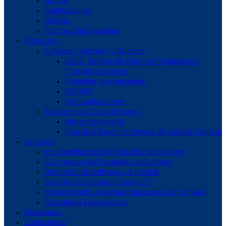
Historia
Certificaciones
Clientes
Políticas Empresariales
Productos
Software Financiero y Bancario
SIREG, Sistema de Informes Regulatorios
(Formatos Legales)
Portafolio de Inversiones
SIPCART
Otras aplicaciones
Software para Otros Sectores
Hedge Manager®
Formatos Superintendencia de Subsidio Familiar
Servicios
Implementación de Productos de Software
Co-creación de Productos de Software
Desarrollo de Software a la Medida
Servicios de Soporte y Apoyo TI
Mantenimiento a nuestras Soluciones de Software
Consultoría Especializada
Novedades
Contáctenos