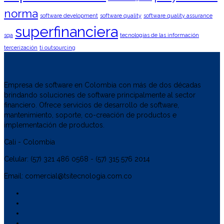
norma
software development
software quality
software quality assurance
superfinanciera
sqa
tecnologías de las información
tercerización
ti outsourcing
Empresa de software en Colombia con más de dos décadas
brindando soluciones de software principalmente al sector
financiero. Ofrece servicios de desarrollo de software,
mantenimiento, soporte, co-creación de productos e
implementación de productos.
Cali - Colombia
Celular: (57) 321 486 0568 - (57) 315 576 2014
Email: comercial@tsitecnologia.com.co