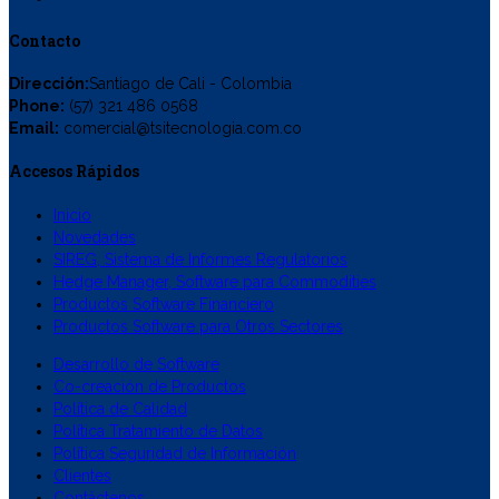
Contacto
Dirección:
Santiago de Cali - Colombia
Phone:
(57) 321 486 0568
Email:
comercial@tsitecnologia.com.co
Accesos Rápidos
Inicio
Novedades
SIREG, Sistema de Informes Regulatorios
Hedge Manager, Software para Commodities
Productos Software Financiero
Productos Software para Otros Sectores
Desarrollo de Software
Co-creación de Productos
Política de Calidad
Política Tratamiento de Datos
Política Seguridad de Información
Clientes
Contáctenos