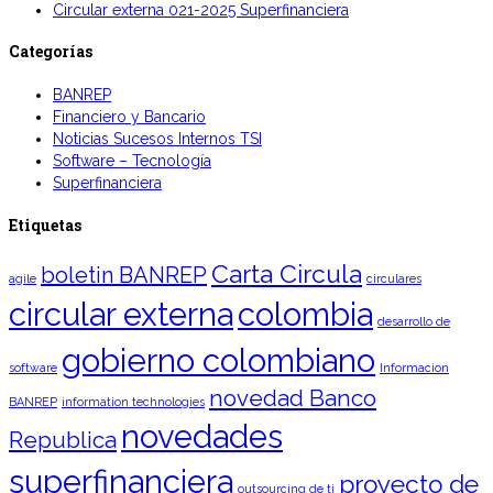
Circular externa 021-2025 Superfinanciera
Categorías
BANREP
Financiero y Bancario
Noticias Sucesos Internos TSI
Software – Tecnología
Superfinanciera
Etiquetas
Carta Circula
boletin BANREP
agile
circulares
colombia
circular externa
desarrollo de
gobierno colombiano
software
Informacion
novedad Banco
BANREP
information technologies
novedades
Republica
superfinanciera
proyecto de
outsourcing de ti