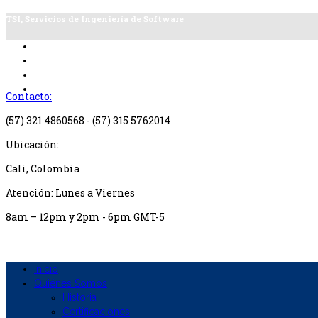
TSI, Servicios de Ingeniería de Software
Contacto:
(57) 321 4860568 - (57) 315 5762014
Ubicación:
Cali, Colombia
Atención: Lunes a Viernes
8am – 12pm y 2pm - 6pm GMT-5
Inicio
Quiénes Somos
Historia
Certificaciones