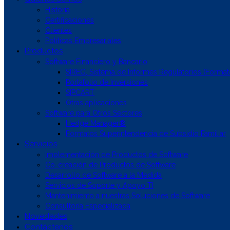
Historia
Certificaciones
Clientes
Políticas Empresariales
Productos
Software Financiero y Bancario
SIREG, Sistema de Informes Regulatorios (Format
Portafolio de Inversiones
SIPCART
Otras aplicaciones
Software para Otros Sectores
Hedge Manager®
Formatos Superintendencia de Subsidio Familiar
Servicios
Implementación de Productos de Software
Co-creación de Productos de Software
Desarrollo de Software a la Medida
Servicios de Soporte y Apoyo TI
Mantenimiento a nuestras Soluciones de Software
Consultoría Especializada
Novedades
Contáctenos