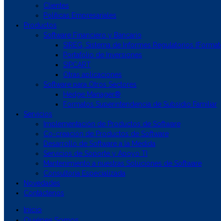
Clientes
Políticas Empresariales
Productos
Software Financiero y Bancario
SIREG, Sistema de Informes Regulatorios (Format
Portafolio de Inversiones
SIPCART
Otras aplicaciones
Software para Otros Sectores
Hedge Manager®
Formatos Superintendencia de Subsidio Familiar
Servicios
Implementación de Productos de Software
Co-creación de Productos de Software
Desarrollo de Software a la Medida
Servicios de Soporte y Apoyo TI
Mantenimiento a nuestras Soluciones de Software
Consultoría Especializada
Novedades
Contáctenos
Inicio
Quiénes Somos