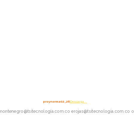
proynorma02_26
Descarga
ontenegro@tsitecnología.com.co erojas@tsitecnologia.com.co o 