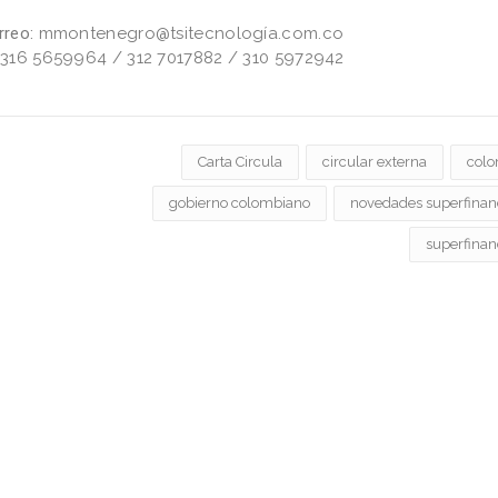
rreo:
mmontenegro@tsitecnología.com.co
: 316 5659964 / 312 7017882 / 310 5972942
Carta Circula
circular externa
colo
gobierno colombiano
novedades superfinan
superfinan