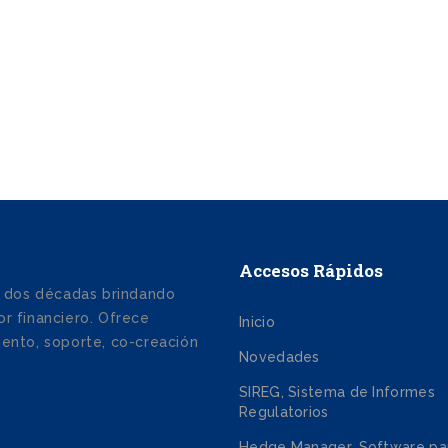
Accesos Rápidos
 dos décadas brindando
r financiero. Ofrece
Inicio
iento, soporte, co-creación
Novedades
SIREG, Sistema de Informes
Regulatorios
Hedge Manager, Software pa