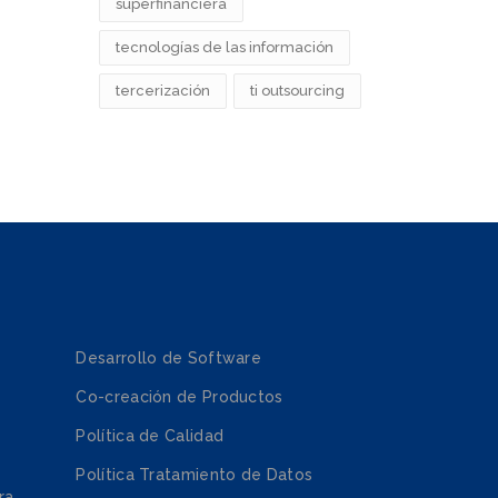
superfinanciera
tecnologías de las información
tercerización
ti outsourcing
Desarrollo de Software
Co-creación de Productos
Política de Calidad
Política Tratamiento de Datos
ra