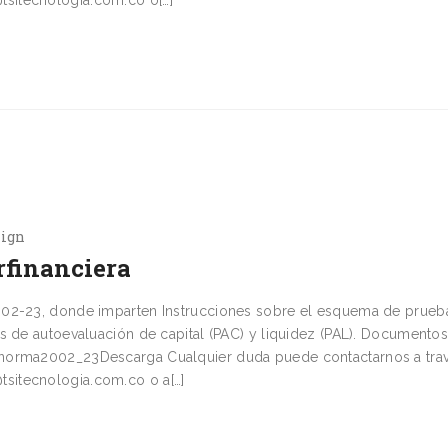
sign
rfinanciera
002-23, donde imparten Instrucciones sobre el esquema de prueb
s de autoevaluación de capital (PAC) y liquidez (PAL). Documentos
ma2002_23Descarga Cualquier duda puede contactarnos a trav
sitecnologia.com.co o a[…]