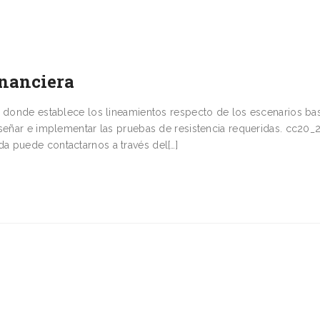
inanciera
6 donde establece los lineamientos respecto de los escenarios ba
iseñar e implementar las pruebas de resistencia requeridas. cc20_
 puede contactarnos a través del[…]