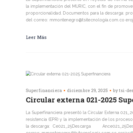
la implementación del MURIC, con el fin de promove
proporcionalidad. Documentos para la descarga: 
del correo: mmontenegro@tsitecnología.com.co eroj
Leer Más
Superfinanciera
diciembre 29, 2025
by
tsi-de
Circular externa 021-2025 Sup
La Superfinanciera presentó la Circular Externa 021
resistencia (EPR) y la implementación de los proceso
la descarga: Ce021_25Descarga Ance021_25Descar
correo: mmontenegro@tsitecnología.com.co erojas@t