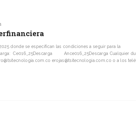
n
erfinanciera
2025 donde se especifican las condiciones a seguir para la
escarga: Ce016_25Descarga Ance016_25Descarga Cualquier d
o@tsitecnología.com.co erojas@tsitecnologia.com.co o a los telé