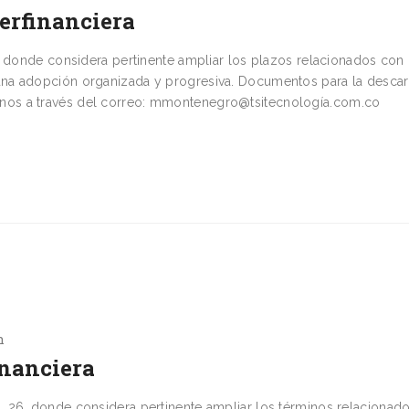
erfinanciera
6 donde considera pertinente ampliar los plazos relacionados con 
na adopción organizada y progresiva. Documentos para la descar
os a través del correo: mmontenegro@tsitecnología.com.co
n
inanciera
_26, donde considera pertinente ampliar los términos relacionad