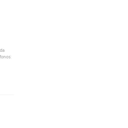
uda
fonos: