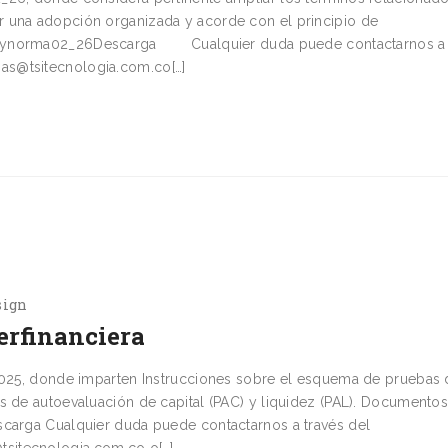
r una adopción organizada y acorde con el principio de
proynorma02_26Descarga Cualquier duda puede contactarnos a 
as@tsitecnologia.com.co[…]
sign
erfinanciera
_2025, donde imparten Instrucciones sobre el esquema de pruebas
s de autoevaluación de capital (PAC) y liquidez (PAL). Documentos
ga Cualquier duda puede contactarnos a través del
sitecnologia.com.co o[…]