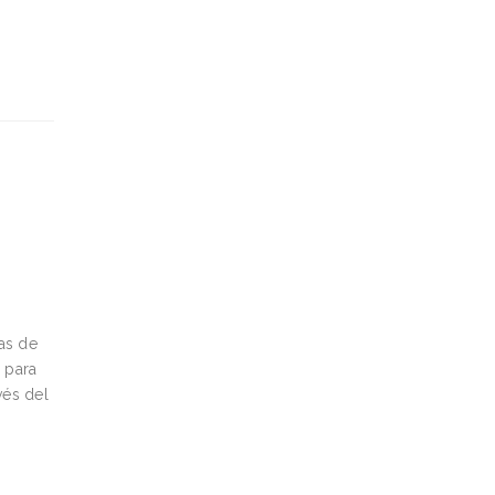
as de
 para
és del