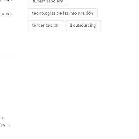
superfinanciera
tecnologías de las información
través
tercerización
ti outsourcing
 de
 para