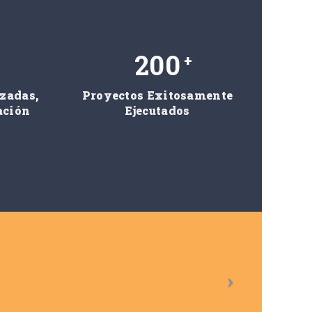
200
+
izadas,
Proyectos Exitosamente
ación
Ejecutados