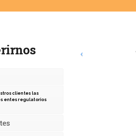
rirnos
ros clientes las
s entes regulatorios
tes