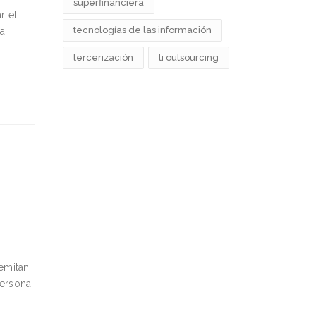
superfinanciera
r el
tecnologías de las información
 a
tercerización
ti outsourcing
remitan
Persona