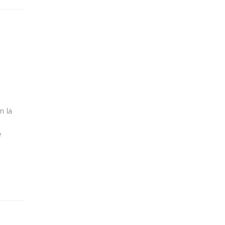
n la
e