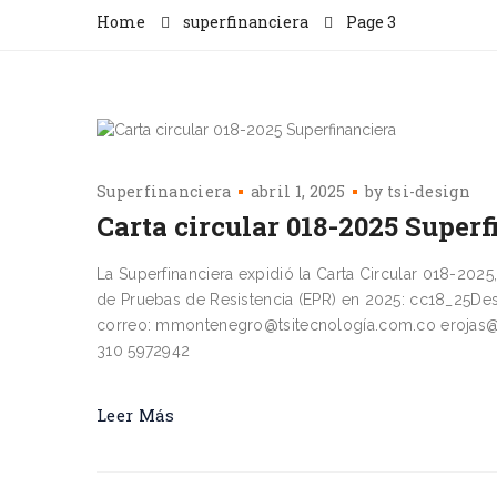
Home
superfinanciera
Page 3
Superfinanciera
abril 1, 2025
by
tsi-design
Carta circular 018-2025 Super
La Superfinanciera expidió la Carta Circular 018-202
de Pruebas de Resistencia (EPR) en 2025: cc18_25De
correo: mmontenegro@tsitecnología.com.co erojas@t
310 5972942
Leer Más