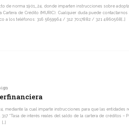
cto de norma 1901_24, donde imparten instrucciones sobre adopta
 Cartera de Crédito (MURIC). Cualquier duda puede contactarnos
o a los teléfonos: 316 5659964 / 312 7017882 / 321 4860568[…]
sign
erfinanciera
24, mediante la cual imparte instrucciones para que las entidades 
317 “Tasa de interés reales del saldo de la cartera de créditos – 
 […]