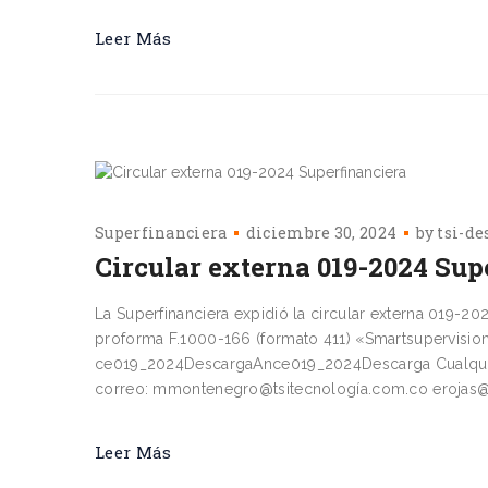
Leer Más
Superfinanciera
diciembre 30, 2024
by
tsi-de
Circular externa 019-2024 Sup
La Superfinanciera expidió la circular externa 019-20
proforma F.1000-166 (formato 411) «Smartsupervisi
ce019_2024DescargaAnce019_2024Descarga Cualquier
correo: mmontenegro@tsitecnología.com.co erojas@ts
Leer Más