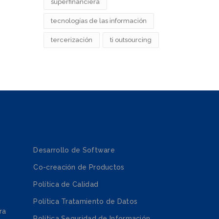
superfinanciera
tecnologías de las información
tercerización
ti outsourcing
Desarrollo de Software
Co-creación de Productos
Política de Calidad
Política Tratamiento de Datos
ra
Política Seguridad de Información