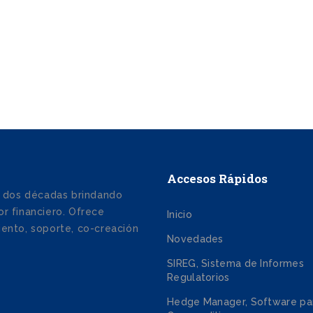
Accesos Rápidos
 dos décadas brindando
r financiero. Ofrece
Inicio
iento, soporte, co-creación
Novedades
SIREG, Sistema de Informes
Regulatorios
Hedge Manager, Software pa