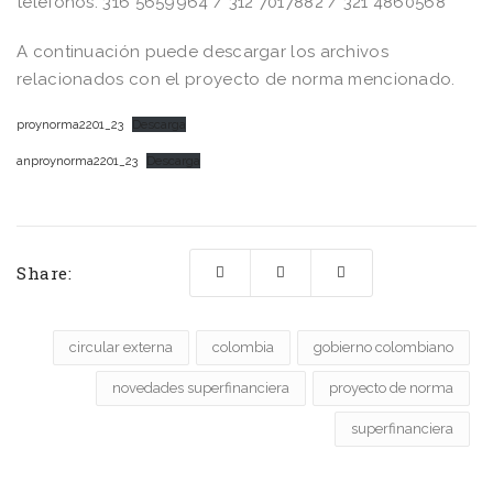
teléfonos: 316 5659964 / 312 7017882 / 321 4860568
A continuación puede descargar los archivos
relacionados con el proyecto de norma mencionado.
proynorma2201_23
Descarga
anproynorma2201_23
Descarga
Share:
circular externa
colombia
gobierno colombiano
novedades superfinanciera
proyecto de norma
superfinanciera