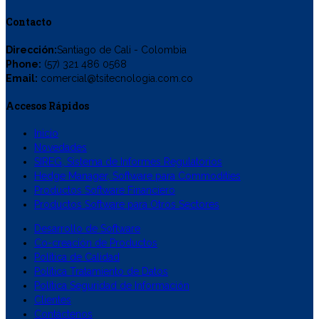
Contacto
Dirección:
Santiago de Cali - Colombia
Phone:
(57) 321 486 0568
Email:
comercial@tsitecnologia.com.co
Accesos Rápidos
Inicio
Novedades
SIREG, Sistema de Informes Regulatorios
Hedge Manager, Software para Commodities
Productos Software Financiero
Productos Software para Otros Sectores
Desarrollo de Software
Co-creación de Productos
Política de Calidad
Política Tratamiento de Datos
Política Seguridad de Información
Clientes
Contáctenos