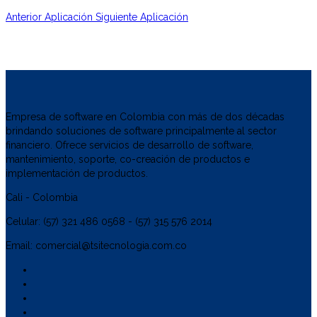
Anterior Aplicación
Siguiente Aplicación
Empresa de software en Colombia con más de dos décadas
brindando soluciones de software principalmente al sector
financiero. Ofrece servicios de desarrollo de software,
mantenimiento, soporte, co-creación de productos e
implementación de productos.
Cali - Colombia
Celular: (57) 321 486 0568 - (57) 315 576 2014
Email: comercial@tsitecnologia.com.co