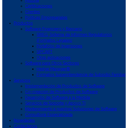
Historia
Certificaciones
Clientes
Políticas Empresariales
Productos
Software Financiero y Bancario
SIREG, Sistema de Informes Regulatorios
(Formatos Legales)
Portafolio de Inversiones
SIPCART
Otras aplicaciones
Software para Otros Sectores
Hedge Manager®
Formatos Superintendencia de Subsidio Familiar
Servicios
Implementación de Productos de Software
Co-creación de Productos de Software
Desarrollo de Software a la Medida
Servicios de Soporte y Apoyo TI
Mantenimiento a nuestras Soluciones de Software
Consultoría Especializada
Novedades
Contáctenos