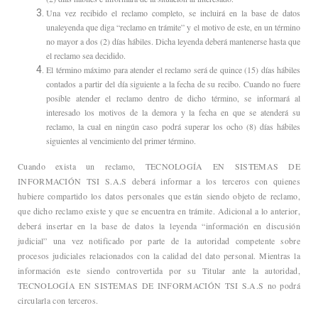
Una vez recibido el reclamo completo, se incluirá en la base de datos
unaleyenda que diga “reclamo en trámite” y el motivo de este, en un término
no mayor a dos (2) días hábiles. Dicha leyenda deberá mantenerse hasta que
el reclamo sea decidido.
El término máximo para atender el reclamo será de quince (15) días hábiles
contados a partir del día siguiente a la fecha de su recibo. Cuando no fuere
posible atender el reclamo dentro de dicho término, se informará al
interesado los motivos de la demora y la fecha en que se atenderá su
reclamo, la cual en ningún caso podrá superar los ocho (8) días hábiles
siguientes al vencimiento del primer término.
Cuando exista un reclamo, TECNOLOGÍA EN SISTEMAS DE
INFORMACIÓN TSI S.A.S deberá informar a los terceros con quienes
hubiere compartido los datos personales que están siendo objeto de reclamo,
que dicho reclamo existe y que se encuentra en trámite. Adicional a lo anterior,
deberá insertar en la base de datos la leyenda “información en discusión
judicial” una vez notificado por parte de la autoridad competente sobre
procesos judiciales relacionados con la calidad del dato personal. Mientras la
información este siendo controvertida por su Titular ante la autoridad,
TECNOLOGÍA EN SISTEMAS DE INFORMACIÓN TSI S.A.S no podrá
circularla con terceros.