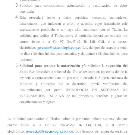
Solicitud para conocimiento, actualización y rectificación de datos
personales
Esta procederá frente a datos parciales, inexactos, incompletos,
fraccionados, que induzcan a error, o aquellos cuyo tratamiento esté
expresamente prohibido o no haya sido autorizado por el Titular. La
solicitud que realice el Titular sobre el particular deberá ser enviada por
correo físico a la Cr 97 No.45-62 B/ Lili Cali, o al correo
electrónico:
gerencia@tsitecnologia.com.co
Los tiempos de respuesta serán
de diez (10) días hábiles para consultas y de quince (15) días hábiles para
reclamos.
Solicitud para revocar la autorización y/o solicitar la supresión del
dato:
Esta procederá a solicitud del Titular (excepto en los casos donde la
ley señala expresamente que no procede) o cuando la Superintendencia de
Industria y Comercio así lo determine, previa verificación del
incumplimiento por parte TECNOLOGÍA EN SISTEMAS DE
INFORMACIÓN TSI S.A.S de los principios, derechos y garantías
constitucionales y legales.
La solicitud que realice el Titular sobre el particular deberá ser enviada por
correo físico a la Cr 97 No.45-62 B/ Lili Cali, o al correo
electrónico:
gerencia@tsitecnologia.com.co
.
Los tiempos de respuesta serán de