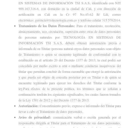
EN SISTEMAS DE INFORMACIÓN TSI S.A.S, identificada con NIT
900.163.316-6, con domicilio en la ciudad de Cali, y con dirección de
notificación en Cali en la Cr 97 No.45-62 B/ Lili, correo
electrónico:
gerencia@tsitecnologia.com.co
y teléfono celular 315 5762014.
Tratamiento de los Datos Personales:
Para el tratamiento, recolección,
almacenamiento, uso, circulación, supresión entre otras de datos personales
de personas naturales por TECNOLOGÍA EN SISTEMAS DE
INFORMACIÓN TSI S.A.S, deberá obtener autorización previa e
informada de su Titular (persona natural cuyos datos personales sean objeto
de Tratamiento) o quien se encuentre legitimado de conformidad con lo
establecido en el artículo 20 del Decreto 1377 de 2013, la cual podrá ser
concedida por medio escrito u oral o mediante conductas inequívocas del
titular que permitan concluir de forma razonable que otorgó la autorización
y que pueda ser objeto de consulta posterior por su Titular o de quien se
encuentre legitimado para ejercer los derechos del Titular conforme la
ley.Para efectos de la presente política, los términos que se señalan a
continuación tendrán los siguientes significados, los cuales fueron tomados
de la Ley 1581 de 2012 y del Decreto 1377 de 2013:
Autorización:
Consentimiento previo, expreso e informado del Titular para
llevar a cabo el Tratamiento de datos personales.
Aviso de privacidad:
comunicación verbal o escrita generada por el
responsable dirigida al Titular para el Tratamiento de sus datos personales,