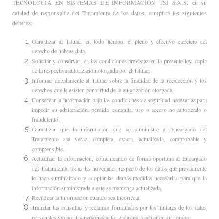
TECNOLOGÍA EN SISTEMAS DE INFORMACIÓN TSI S.A.S. en su
calidad de responsable del Tratamiento de los datos, cumplirá los siguientes
deberes:
Garantizar al Titular, en todo tiempo, el pleno y efectivo ejercicio del
derecho de hábeas data.
Solicitar y conservar, en las condiciones previstas en la presente ley, copia
de la respectiva autorización otorgada por el Titular.
Informar debidamente al Titular sobre la finalidad de la recolección y los
derechos que le asisten por virtud de la autorización otorgada.
Conservar la información bajo las condiciones de seguridad necesarias para
impedir su adulteración, pérdida, consulta, uso o acceso no autorizado o
fraudulento.
Garantizar que la información que se suministre al Encargado del
Tratamiento sea veraz, completa, exacta, actualizada, comprobable y
comprensible.
Actualizar la información, comunicando de forma oportuna al Encargado
del Tratamiento, todas las novedades respecto de los datos que previamente
le haya suministrado y adoptar las demás medidas necesarias para que la
información suministrada a este se mantenga actualizada.
Rectificar la información cuando sea incorrecta.
Tramitar las consultas y reclamos formulados por los titulares de los datos
personales y/o por las personas autorizadas para actuar en su nombre.