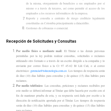
de la misma, otorgamiento de beneficios a sus empleados por sí
mismo o a través de terceros, así como permitir el acceso de los
empleados a los recursos informáticos de la empresa.
Reporte y consulta a centrales de riesgo crediticio legalmente
constituidas en Colombia principalmente a datacrédito.
Gestiones de cobranzas o comercial.
Recepción de Solicitudes y Consultas
Por medio físico o mediante mail:
El Titular o las demás personas
permitidas por la ley podrán realizar consultas, solicitudes o reclamos
utilizando otro formato o a través de un escrito dirigido a la compañía y lo
enviarán por correo físico a la Cr 97 45-62 B/ Lili Cali, o al correo
electrónico:
gerencia@tsitecnologia.com.co
.
Los tiempos de respuesta serán
de diez (10) días hábiles para consultas y de quince (15) días hábiles para
reclamos.
Por medio telefónico:
Las consultas, peticiones y reclamos recibidos por
este medio se deberá informar al Titular que debe hacerla por escrito con el
fin de mantener prueba de esta, y su respuesta será dada por escrito a la
dirección de notificación aportada por el Titular. Los tiempos de respuesta
serán de diez (10) días hábiles para consultas y de quince (15) días hábiles
para reclamos.