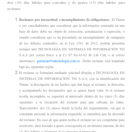
diez (10) días hábiles para consultas y de quince (15) días hábiles para
reclamos.
Reclamos por inexactitud o incumplimiento de obligaciones:
El Titular
o sus causahabientes que consideren que la información contenida en una
base de datos debe ser objeto de corrección, actualización o supresión, o
cuando consideren que se ha presentado un incumplimiento de cualquiera
de los deberes contenidos en la Ley 1581 de 2012, podrán presentar
reclamo ante TECNOLOGÍA EN SISTEMAS DE INFORMACIÓN TSI
S.A.S por correo físico a la Cr 97 No.45-62 B/ Lili Cali, o al correo
electrónico:
gerencia@tsitecnologia.com.co
.
Dicho reclamo será tramitado
bajo las siguientes reglas:
El reclamo se formulará mediante solicitud dirigida a TECNOLOGÍA EN
SISTEMAS DE INFORMACIÓN TSI S.A.S, con la identificación del
Titular, la descripción de los hechos que dan lugar al reclamo, la dirección,
y acompañando los documentos que se quiera hacer valer. Si el reclamo
resulta incompleto, se requerirá al interesado dentro de los cinco (5) días
siguientes a la recepción del reclamo para que subsane las fallas.
Transcurridos dos (2) meses desde la fecha del requerimiento, sin que el
solicitante presente la información requerida, se entenderá que ha desistido
del reclamo. En caso de que quien reciba el reclamo no sea competente para
resolverlo, dará traslado a quien corresponda en un término máximo de dos
(2) días hábiles e informará de la situación al interesado.